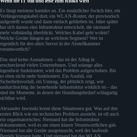
Wenn die IT still und leise zum Risiko wird
Es fängt meistens harmlos an. Ein zusätzlicher Switch hier, ein
Verlängerungskabel dort, ein WLAN-Router, der provisorisch
aufgestellt wurde und dann einfach geblieben ist. Jahre später
hat sich daraus eine Infrastruktur entwickelt, die niemand
mehr vollständig überblickt. Welches Kabel geht wohin?
Welche Geräte hängen an welchem Segment? Wer ist
eigentlich für den alten Server in der Abstellkammer
verantwortlich?
Das sind keine Ausnahmen – das ist der Alltag in
erschreckend vielen Unternehmen. Und solange alles
irgendwie funktioniert, wird das Problem aufgeschoben. Bis
es eben nicht mehr funktioniert. Ein Ausfall, ein
Sicherheitsvorfall, ein Umzug, der plötzlich zeigt, wie
undurchsichtig die bestehende Infrastruktur wirklich ist – das
sind die Momente, in denen der Handlungsbedarf schlagartig
sichtbar wird.
Alexander Jawinski kennt diese Situationen gut. Was auf den
ersten Blick wie ein technisches Problem aussieht, ist oft auch
ein organisatorisches: Niemand hat die Infrastruktur
dokumentiert, weil es nie einen klaren Verantwortlichen gab.
Niemand hat alte Geräte ausgetauscht, weil der laufende
Betrieb Vorrang hatte. Und niemand hat das WLAN