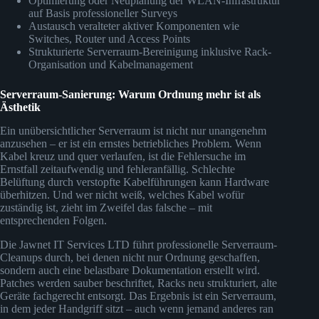
Optimierung oder Neuplanung der WLAN-Infrastruktur
auf Basis professioneller Surveys
Austausch veralteter aktiver Komponenten wie
Switches, Router und Access Points
Strukturierte Serverraum-Bereinigung inklusive Rack-
Organisation und Kabelmanagement
Serverraum-Sanierung: Warum Ordnung mehr ist als
Ästhetik
Ein unübersichtlicher Serverraum ist nicht nur unangenehm
anzusehen – er ist ein ernstes betriebliches Problem. Wenn
Kabel kreuz und quer verlaufen, ist die Fehlersuche im
Ernstfall zeitaufwendig und fehleranfällig. Schlechte
Belüftung durch verstopfte Kabelführungen kann Hardware
überhitzen. Und wer nicht weiß, welches Kabel wofür
zuständig ist, zieht im Zweifel das falsche – mit
entsprechenden Folgen.
Die Jawnet IT Services LTD führt professionelle Serverraum-
Cleanups durch, bei denen nicht nur Ordnung geschaffen,
sondern auch eine belastbare Dokumentation erstellt wird.
Patches werden sauber beschriftet, Racks neu strukturiert, alte
Geräte fachgerecht entsorgt. Das Ergebnis ist ein Serverraum,
in dem jeder Handgriff sitzt – auch wenn jemand anderes ran