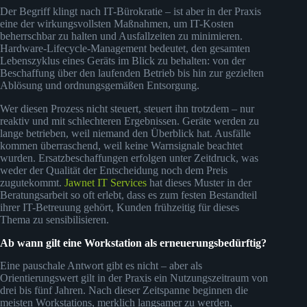
Der Begriff klingt nach IT-Bürokratie – ist aber in der Praxis
eine der wirkungsvollsten Maßnahmen, um IT-Kosten
beherrschbar zu halten und Ausfallzeiten zu minimieren.
Hardware-Lifecycle-Management bedeutet, den gesamten
Lebenszyklus eines Geräts im Blick zu behalten: von der
Beschaffung über den laufenden Betrieb bis hin zur gezielten
Ablösung und ordnungsgemäßen Entsorgung.
Wer diesen Prozess nicht steuert, steuert ihn trotzdem – nur
reaktiv und mit schlechteren Ergebnissen. Geräte werden zu
lange betrieben, weil niemand den Überblick hat. Ausfälle
kommen überraschend, weil keine Warnsignale beachtet
wurden. Ersatzbeschaffungen erfolgen unter Zeitdruck, was
weder der Qualität der Entscheidung noch dem Preis
zugutekommt.
Jawnet IT Services
hat dieses Muster in der
Beratungsarbeit so oft erlebt, dass es zum festen Bestandteil
ihrer IT-Betreuung gehört, Kunden frühzeitig für dieses
Thema zu sensibilisieren.
Ab wann gilt eine Workstation als erneuerungsbedürftig?
Eine pauschale Antwort gibt es nicht – aber als
Orientierungswert gilt in der Praxis ein Nutzungszeitraum von
drei bis fünf Jahren. Nach dieser Zeitspanne beginnen die
meisten Workstations, merklich langsamer zu werden,